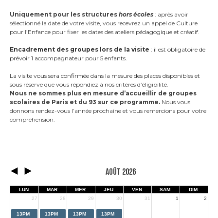
A
Uniquement pour les structures
hors écoles
: après avoir
sélectionné la date de votre visite, vous recevrez un appel de Culture
pour l’Enfance pour fixer les dates des ateliers pédagogique et créatif.
A
Encadrement des groupes lors de la visite
: il est obligatoire de
prévoir 1 accompagnateur pour 5 enfants.
A
La visite vous sera confirmée dans la mesure des places disponibles et
sous réserve que vous répondiez à nos critères d’éligibilité.
Nous ne sommes plus en mesure d’accueillir de groupes
scolaires de Paris et du 93 sur ce programme.
Nous vous
donnons rendez-vous l’année prochaine et vous remercions pour votre
compréhension.
d
AOÛT 2026
LUN.
MAR.
MER.
JEU.
VEN.
SAM.
DIM.
27
28
29
30
31
1
2
13PM
13PM
13PM
13PM